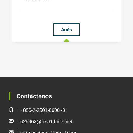
Atrás
Contáctenos
+886-2-2501-8600~3
d28962@ms31.hinet.net
sskmachinery@gmail.com