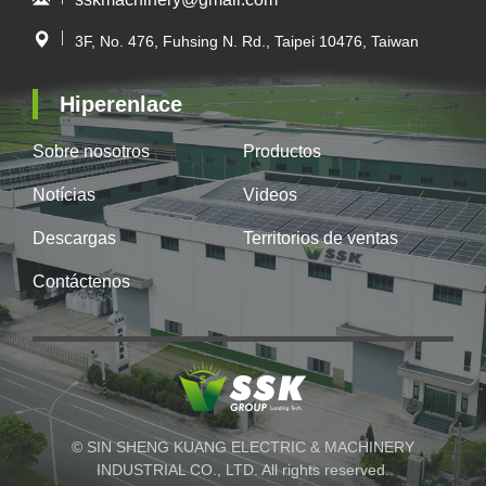
3F, No. 476, Fuhsing N. Rd., Taipei 10476, Taiwan
Hiperenlace
Sobre nosotros
Productos
Notícias
Videos
Descargas
Territorios de ventas
Contáctenos
© SIN SHENG KUANG ELECTRIC & MACHINERY
INDUSTRIAL CO., LTD. All rights reserved.